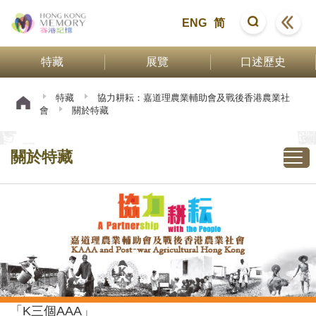
ENG
简
特藏
展覽
口述歷史
特藏
協力耕耘：嘉道理農業輔助會及戰後香港農業社
會
關於特藏
關於特藏
「K三個AAA」