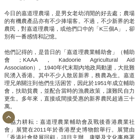
今日的嘉道理農場，是男女老幼消閒的好去處；農場
的有機農產品亦有不少捧場客。不過，不少新界的老
農民，對嘉道理農場，或他們口中的「K三個A」，卻
別有一番感情和記憶。
他們記得的，是昔日的「嘉道理農業輔助會」（輔助
會；KAAA，Kadoorie Agricultural Aid
Association）。1940年代末期內地政局動盪，大批難
民湧入香港。其中不少人散居新界，務農為生。嘉道
理兄弟關注到他們生活困苦，因此於1951年成立輔助
會，扶助貧農，並配合當時的漁農政策，讓難民自力
更生。多年來，直接或間接受惠的新界農民超過三十
萬。
「協力耕耘：嘉道理農業輔助會及戰後香港農業社
會」展覽在2011年於香港歷史博物館舉行。展覽由
「香港社會發展回顧」項目主辦、康樂及文化事務署