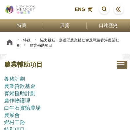
ENG
简
特藏
展覽
口述歷史
特藏
協力耕耘：嘉道理農業輔助會及戰後香港農業社
會
農業輔助項目
農業輔助項目
養豬計劃
農業貸款基金
寡婦援助計劃
農作物護理
白牛石實驗農場
農展會
鄉村工務
特別項目