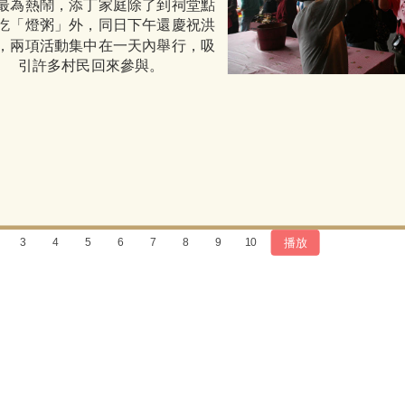
最為熱鬧，添丁家庭除了到祠堂點
吃「燈粥」外，同日下午還慶祝洪
，兩項活動集中在一天內舉行，吸
引許多村民回來參與。
播放
3
4
5
6
7
8
9
10