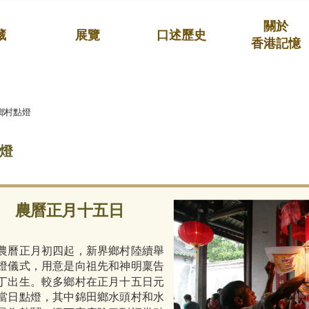
關於
藏
展覽
口述歷史
香港記憶
鄉村點燈
燈
農曆正月十五日
農曆正月初四起，新界鄉村陸續舉
燈儀式，用意是向祖先和神明稟告
丁出生。較多鄉村在正月十五日元
當日點燈，其中錦田鄉水頭村和水