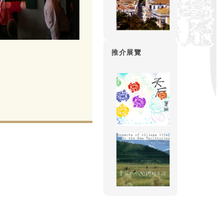
燈和完燈等步驟，首先將花燈懸
中祠堂、廟宇、神廳、社壇或臨
的燈棚，傳達添丁的喜訊，然後
人吃一頓。其中錦田鄧族保留了
統的點燈風俗，是城市人觀察鄉
推介展覽