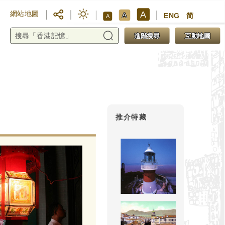
A
網站地圖
A
ENG
简
A
進階搜尋
互動地圖
推介特藏
點燈與添丁
將「燈」比喻「丁」的習慣由來
因為兩字的音相近，意義也可互
燈芯點著，放在花燈內，象徵添
後香燈。一般的點燈儀式包括開