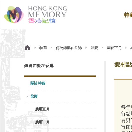
特
特藏
傳統節慶在香港
節慶
農曆正月
鄉村點
傳統節慶在香港
關於特藏
節慶
每年
農曆正月
行點
有男
農曆二月
宵節