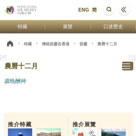
ENG
简
特藏
展覽
口述歷史
特藏
傳統節慶在香港
節慶
農曆十二月
農曆十二月
歲晚酬神
推介特藏
推介展覽