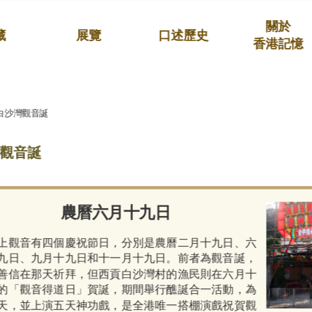
關於
藏
展覽
口述歷史
香港記憶
白沙灣觀音誕
觀音誕
農曆六月十九日
上觀音有四個慶祝節日，分別是農曆二月十九日、六
九日、九月十九日和十一月十九日。前者為觀音誕，
善信在那天祈拜，但西貢白沙灣村的漁民則在六月十
的「觀音得道日」賀誕，期間舉行醮誕合一活動，為
天，並上演五天神功戲，是全港唯一搭棚演戲祝賀觀