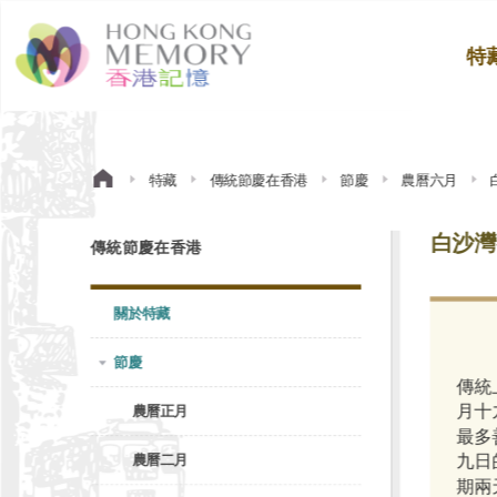
特
特藏
傳統節慶在香港
節慶
農曆六月
白沙灣
傳統節慶在香港
關於特藏
節慶
傳統
月十
農曆正月
最多
九日
農曆二月
期兩