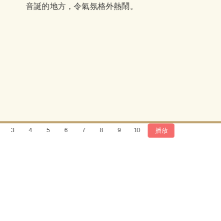
音誕的地方，令氣氛格外熱鬧。
播放
3
4
5
6
7
8
9
10