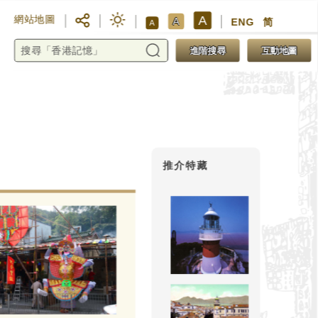
A
網站地圖
A
ENG
简
A
進階搜尋
互動地圖
推介特藏
觀音得
觀音是佛、道兩教供奉的神靈，
有一間約百年歷史的觀音廟，屹
陸居民虔信。為何早年的村民選
呢？估計原因有二：二月十九
遠，漁民難以接連負擔兩項活動