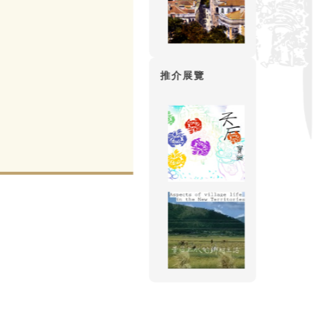
季節，漁民都返回西貢避風，故
曾有人建議改在九月十九日的「
推介展覽