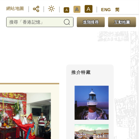
A
網站地圖
A
ENG
简
A
進階搜尋
互動地圖
推介特藏
相傳華光有三隻眼，是玉皇大帝
庭，玉帝命華光下凡火燒戲棚。
於是教戲班子弟焚香化寶，讓玉
業神