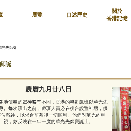
關於
藏
展覽
口述歷史
香港記憶
華光先師誕
師誕
農曆九月廿八日
各地信奉的戲神略有不同，香港的粵劇戲班以華光先
尊。每次演出之前，戲班人員必在後台設置神壇，供
這位戲神，以求台前幕後一切順利。他們對華光的重
視，亦反映在一年一度的華光先師寶誕上。