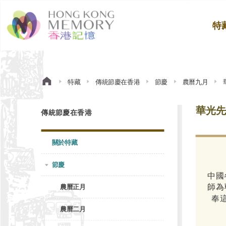
特
特藏
傳統節慶在香港
節慶
農曆九月
華光先
傳統節慶在香港
關於特藏
節慶
平日在神功戲的場
中國
二花旦演七姐，但
師為
農曆正月
旦上場，令觀眾耳
奉
農曆二月