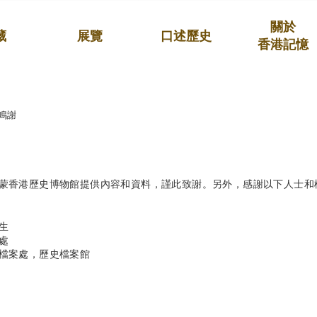
關於
藏
展覽
口述歷史
香港記憶
鳴謝
蒙香港歷史博物館提供內容和資料，謹此致謝。另外，感謝以下人士和
生
處
檔案處，歷史檔案館