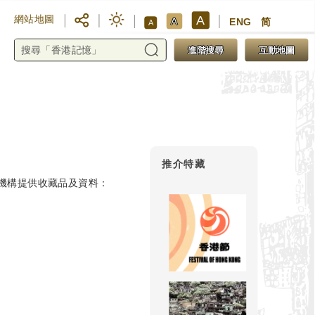
A
網站地圖
A
ENG
简
A
進階搜尋
互動地圖
推介特藏
機構提供收藏品及資料：