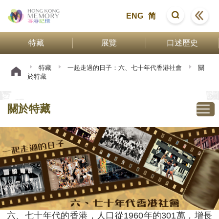
ENG
简
特藏
展覽
口述歷史
特藏
一起走過的日子：六、七十年代香港社會
關
於特藏
關於特藏
六、七十年代的香港，人口從1960年的301萬，增長