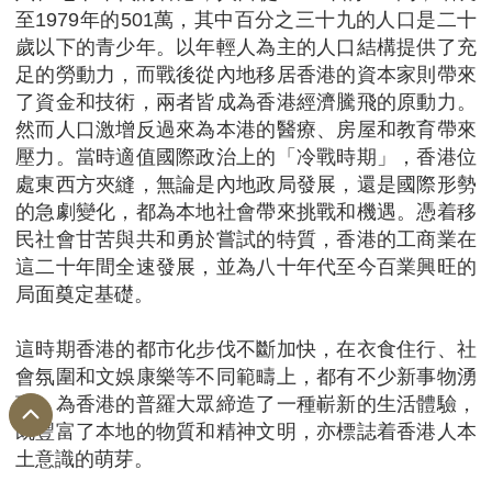
至1979年的501萬，其中百分之三十九的人口是二十
歲以下的青少年。以年輕人為主的人口結構提供了充
足的勞動力，而戰後從內地移居香港的資本家則帶來
了資金和技術，兩者皆成為香港經濟騰飛的原動力。
然而人口激增反過來為本港的醫療、房屋和教育帶來
壓力。當時適值國際政治上的「冷戰時期」，香港位
處東西方夾縫，無論是內地政局發展，還是國際形勢
的急劇變化，都為本地社會帶來挑戰和機遇。憑着移
民社會甘苦與共和勇於嘗試的特質，香港的工商業在
這二十年間全速發展，並為八十年代至今百業興旺的
局面奠定基礎。
這時期香港的都市化步伐不斷加快，在衣食住行、社
會氛圍和文娛康樂等不同範疇上，都有不少新事物湧
現，為香港的普羅大眾締造了一種嶄新的生活體驗，
既豐富了本地的物質和精神文明，亦標誌着香港人本
土意識的萌芽。