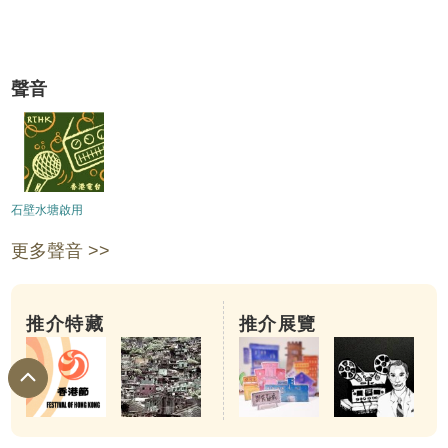
聲音
石壁水塘啟用
更多聲音 >>
推介特藏
推介展覽