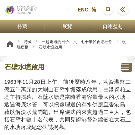
ENG
简
特藏
展覽
口述歷史
特藏
一起走過的日子：六、七十年代香港社會
現
場廣播
石壁水塘啟用
石壁水塘啟用
1963年11月28日上午，前後歷時八年，耗資港幣二
億五千萬元的大嶼山石壁水塘落成啟用，由港督柏立
基主持揭幕。石壁水塘是當時香港容量最大的水塘，
透過海底水管，可以把處理過的存水供應至香港島，
藉以解決水荒問題。出席儀式的來賓超過二百人，包
括石壁村數十名代表，共同見證港督為鑲嵌在大石上
的水塘落成紀念碑誌揭幕。