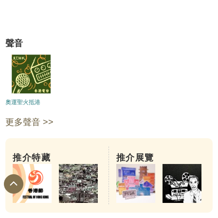
聲音
奧運聖火抵港
更多聲音 >>
推介特藏
推介展覽