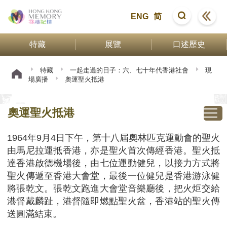
ENG
简
特藏
展覽
口述歷史
特藏
一起走過的日子：六、七十年代香港社會
現
場廣播
奧運聖火抵港
奧運聖火抵港
1964年9月4日下午，第十八屆奧林匹克運動會的聖火
由馬尼拉運抵香港，亦是聖火首次傳經香港。聖火抵
達香港啟德機場後，由七位運動健兒，以接力方式將
聖火傳遞至香港大會堂，最後一位健兒是香港游泳健
將張乾文。張乾文跑進大會堂音樂廳後，把火炬交給
港督戴麟趾，港督隨即燃點聖火盆，香港站的聖火傳
送圓滿結束。