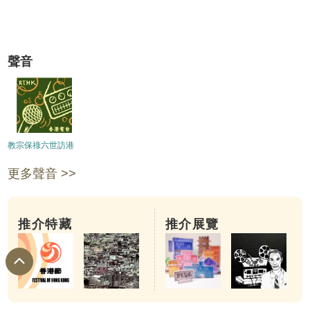
聲音
教宗保祿六世訪港
更多聲音 >>
推介特藏
推介展覽