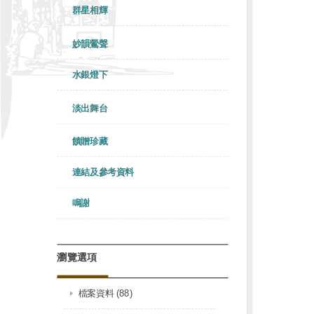
群星相輝
妙韻鶯聲
水銀燈下
淡出舞台
饋贈珍藏
連結及參考資料
鳴謝
瀏覽選項
檔案資料 (88)