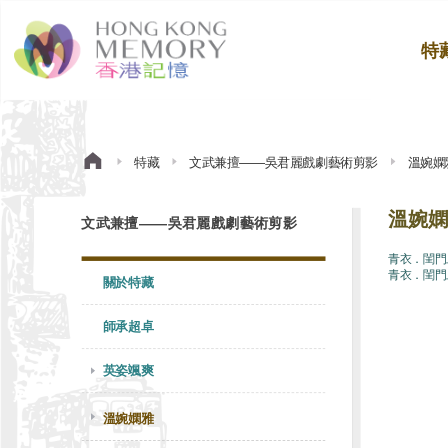
特
特藏
文武兼擅——吳君麗戲劇藝術剪影
溫婉嫻
溫婉嫻
文武兼擅——吳君麗戲劇藝術剪影
青衣．閨門
青衣．閨門
關於特藏
師承超卓
英姿颯爽
溫婉嫻雅