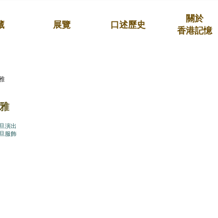
關於
藏
展覽
口述歷史
香港記憶
雅
雅
旦演出
旦服飾