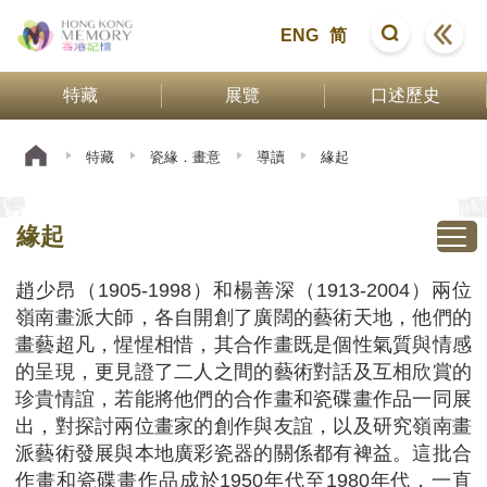
ENG
简
特藏
展覽
口述歷史
特藏
瓷緣．畫意
導讀
緣起
緣起
趙少昂（1905-1998）和楊善深（1913-2004）兩位
嶺南畫派大師，各自開創了廣闊的藝術天地，他們的
畫藝超凡，惺惺相惜，其合作畫既是個性氣質與情感
的呈現，更見證了二人之間的藝術對話及互相欣賞的
珍貴情誼，若能將他們的合作畫和瓷碟畫作品一同展
出，對探討兩位畫家的創作與友誼，以及研究嶺南畫
派藝術發展與本地廣彩瓷器的關係都有裨益。這批合
作畫和瓷碟畫作品成於1950年代至1980年代，一直