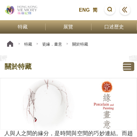
ENG
简
特藏
展覽
口述歷史
特藏
瓷緣．畫意
關於特藏
關於特藏
人與人之間的緣分，是時間與空間的巧妙連結。而趙