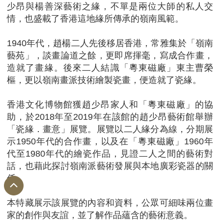
少昂與楊善深藝術之緣，不單是兩位大師的私人交
情，也盛載了香港這地緣所傳承的嶺南風範。
1940年代，趙楊二人先後移居香港，常雅集於「嶺南
藝苑」，談畫論道之餘，更即席揮毫，寫成合作畫，
造就了畫緣。後來二人結識「粵東磁廠」東主曹榮
樞，更以嶺南畫派技術繪製瓷畫，便造就了瓷緣。
香港文化博物館獲趙少昂家人和「粵東磁廠」的協
助，於2018年至2019年在該館的趙少昂藝術館舉辦
「瓷緣．畫意」展覽。展覽以二人緣分為線，分期展
示1950年代的合作畫，以及在「粵東磁廠」1960年
代至1980年代的繪瓷作品，見證二人之間的藝術對
話，也藉此探討嶺南派藝術發展與本地廣彩瓷器的關
係。
本特藏展示該展覽的內容和資料，公眾可細味兩位畫
家的創作與友誼，並了解作品蘊含的藝術意義。