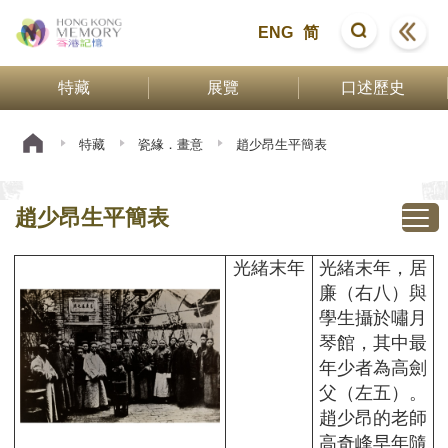
ENG
简
特藏
展覽
口述歷史
特藏
瓷緣．畫意
趙少昂生平簡表
趙少昂生平簡表
光緒末年
光緒末年，居
廉（右八）與
學生攝於嘯月
琴館，其中最
年少者為高劍
父（左五）。
趙少昂的老師
高奇峰早年隨