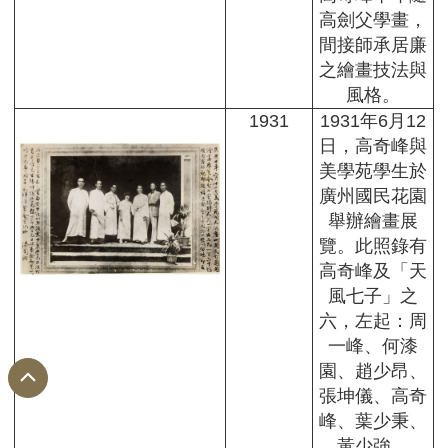
高劍父學畫，
間接師承居廉
之繪畫技法與
風格。
1931
1931年6月12
日，高奇峰與
美學苑學生於
廣州國民花園
舉辦繪畫展
覽。此照錄有
高奇峰及「天
風七子」之
六，左起：周
一峰、何漆
園、趙少昂、
張坤儀、高奇
峰、葉少秉、
黃少強。