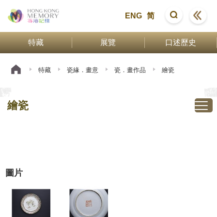
ENG
简
特藏
展覽
口述歷史
特藏
瓷緣．畫意
瓷．畫作品
繪瓷
繪瓷
圖片