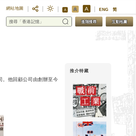
A
網站地圖
A
ENG
简
A
進階搜尋
互動地圖
推介特藏
公司。他回顧公司由創辦至今