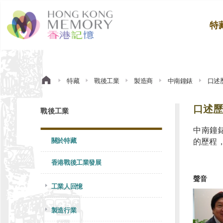
特
特藏
戰後工業
製造商
中南鐘錶
口述
口述歷
戰後工業
中南鐘
關於特藏
的歷程
香港戰後工業發展
聲音
工業人回憶
製造行業