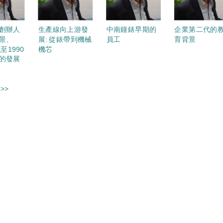
創辦人
生產線向上游發
中南鐘錶早期的
企業第二代的
景、
展: 從錶帶到機械
員工
育背景
至1990
機芯
的發展
>>