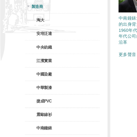
製造商
中南鐘錶
淘大
的出身背
1960年代
安培泛達
年代公司
沿革
中央紡織
更多聲音 
江濱實業
中國染廠
中華製漆
捷成PVC
震歐線衫
中南鐘錶