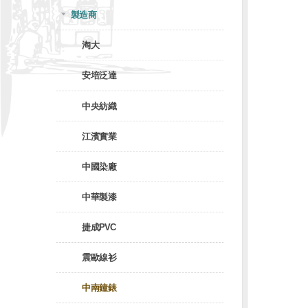
製造商
淘大
安培泛達
中央紡織
江濱實業
中國染廠
中華製漆
捷成PVC
震歐線衫
中南鐘錶