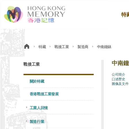
特
特藏
戰後工業
製造商
中南鐘錶
中南鐘
戰後工業
公司簡介
口述歷史
關於特藏
圖像及文件
香港戰後工業發展
工業人回憶
製造行業