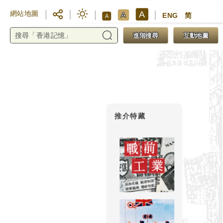
A
網站地圖
A
ENG
简
A
進階搜尋
互動地圖
推介特藏