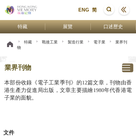
ENG
简
特藏
展覽
口述歷史
特藏
戰後工業
製造行業
電子業
業界刊
物
業界刊物
本部份收錄《電子工業季刊》的12篇文章，刊物由香
港生產力促進局出版，文章主要描繪1980年代香港電
子業的面貌。
文件