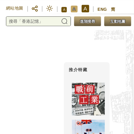
A
網站地圖
A
ENG
简
A
進階搜尋
互動地圖
推介特藏