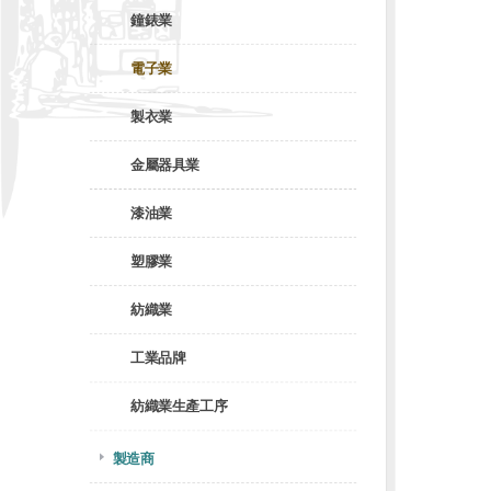
鐘錶業
電子業
製衣業
金屬器具業
漆油業
塑膠業
紡織業
工業品牌
紡織業生產工序
製造商