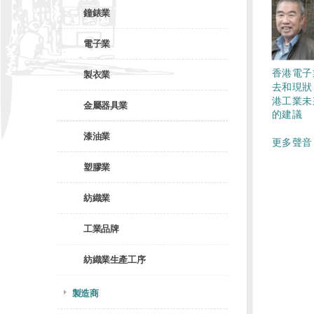
鐘錶業
電子業
香港電子
製衣業
去和現狀
港工業未
金屬器具業
的建議
漆油業
更多聲音 
塑膠業
紡織業
工業品牌
紡織業生產工序
製造商