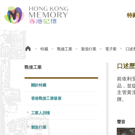
特
特藏
戰後工業
製造行業
電子業
口述
口述歷
戰後工業
前依利
關於特藏
品，並
主管黃
香港戰後工業發展
牌。
工業人回憶
聲音
製造行業