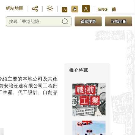
A
網站地圖
A
ENG
简
A
進階搜尋
互動地圖
推介特藏
介紹主要的本地公司及其產
前安培泛達有限公司工程部
代工生產、代工設計、自創品