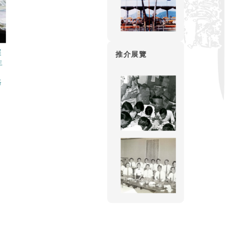
展
推介展覽
生
、
路