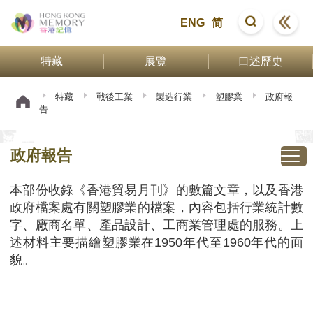
ENG
简
特藏
展覽
口述歷史
特藏
戰後工業
製造行業
塑膠業
政府報
告
政府報告
本部份收錄《香港貿易月刊》的數篇文章，以及香港
政府檔案處有關塑膠業的檔案，內容包括行業統計數
字、廠商名單、產品設計、工商業管理處的服務。上
述材料主要描繪塑膠業在1950年代至1960年代的面
貌。