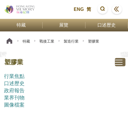
ENG
简
特藏
展覽
口述歷史
特藏
戰後工業
製造行業
塑膠業
塑膠業
行業焦點
口述歷史
政府報告
業界刊物
圖像檔案