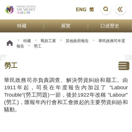
ENG
简
特藏
展覽
口述歷史
特藏
戰前工業
其他政府報告
華民政務司年度
報告
勞工
勞工
華民政務司亦負責調查、解決勞資糾紛和罷工。由
1911年起，司長在年度報告內加設了 "Labour
Trouble"(勞工問題)一節，後於1922年改稱 "Labour"
(勞工)，匯報年內行會和工會掀起的主要勞資糾紛和
騷動。