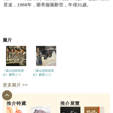
星途，1968年，樂蒂服藥辭世，年僅31歲。
圖片
《梁山伯與祝英
《梁山伯與祝英
台》劇照 (一)
台》劇照 (二)
更多圖片 >>
推介特藏
推介展覽