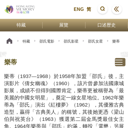
ENG
简
特藏
展覽
口述歷史
特藏
邵氏電影
邵氏影星
邵氏女星
樂蒂
樂蒂
樂蒂（1937—1968）於1958年加盟「邵氏」後，主
演影片《倩女幽魂》（1960），該片曾參加法國康城
影展，成績不但得到國際肯定，樂蒂更被稱譽為「最
美麗的中國女明星」，奠定一線女星地位。1962年樂
蒂為「邵氏」演出《紅樓夢》（1962），其優雅古典
造型，贏得「古典美人」的稱號，其後她更憑《梁山
伯與祝英台》（1963）獲選第二屆金馬獎最佳女主
角。1964年樂蒂與「邵氏」約滿，轉投「電懋」另展