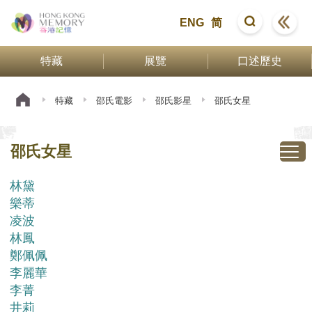
ENG
简
特藏
展覽
口述歷史
特藏
邵氏電影
邵氏影星
邵氏女星
邵氏女星
林黛
樂蒂
凌波
林鳳
鄭佩佩
李麗華
李菁
井莉