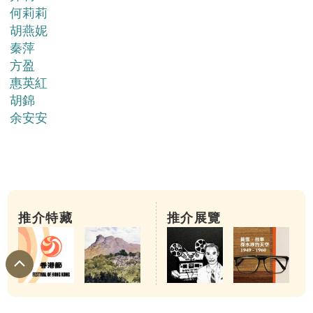
何莉莉
胡燕妮
秦萍
方盈
惠英紅
胡錦
余安安
推介特藏
推介展覽