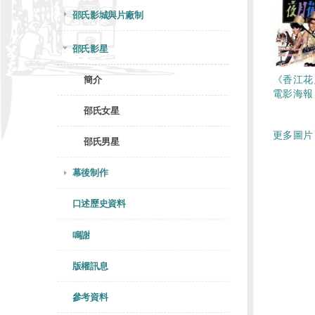
邵氏影城與片廠制
邵氏影星
《香江花
簡介
電影海報
邵氏女星
更多圖片 
邵氏男星
幕後制作
口述歷史資料
鳴謝
版權訊息
參考資料