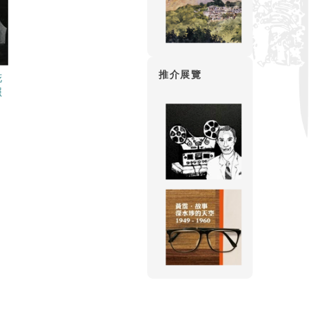
推介展覽
花
照