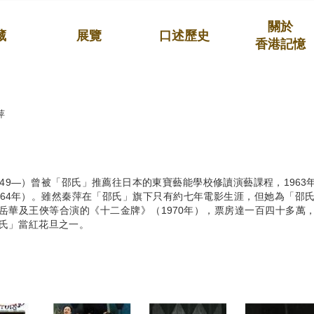
關於
藏
展覽
口述歷史
香港記憶
萍
949—）曾被「邵氏」推薦往日本的東寶藝能學校修讀演藝課程，196
964年）。雖然秦萍在「邵氏」旗下只有約七年電影生涯，但她為「邵氏
岳華及王俠等合演的《十二金牌》（1970年），票房達一百四十多萬
氏」當紅花旦之一。