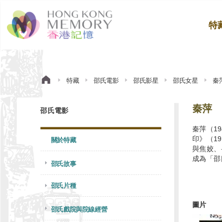
特
特藏
邵氏電影
邵氏影星
邵氏女星
秦
秦萍
邵氏電影
秦萍（1
印》（1
關於特藏
與焦姣、
成為「邵
邵氏故事
邵氏片種
圖片
邵氏戲院與院線經營