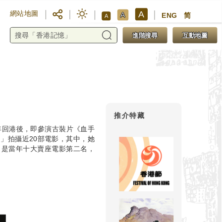
A
網站地圖
A
ENG
简
A
進階搜尋
互動地圖
推介特藏
3年回港後，即參演古裝片《血手
」拍攝近20部電影，其中，她
，是當年十大賣座電影第二名，