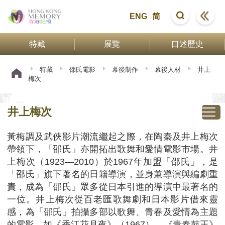
ENG
简
特藏
展覽
口述歷史
特藏
邵氏電影
幕後制作
幕後人材
井上
梅次
井上梅次
黃梅調及武俠影片潮流繼起之際，在陶秦及井上梅次
帶領下，「邵氏」亦開拓出歌舞和愛情電影市場。井
上梅次（1923—2010）於1967年加盟「邵氏」，是
「邵氏」旗下著名的日籍導演，並身兼導演與編劇重
責，成為「邵氏」眾多從日本引進的導演中最著名的
一位。井上梅次從百老匯歌舞劇和日本影片借來靈
感，為「邵氏」拍攝多部以歌舞、青春及愛情為主題
的電影，如《香江花月夜》（1967）、《青春鼓王》