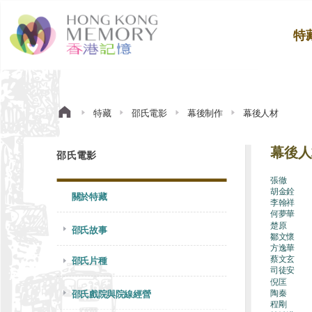
特
特藏
邵氏電影
幕後制作
幕後人材
幕後人
邵氏電影
張徹
胡金銓
關於特藏
李翰祥
何夢華
楚原
邵氏故事
鄒文懷
方逸華
蔡文玄
邵氏片種
司徒安
倪匡
陶秦
邵氏戲院與院線經營
程剛