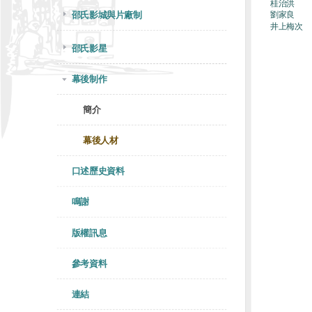
桂治洪
邵氏影城與片廠制
劉家良
井上梅次
邵氏影星
幕後制作
簡介
幕後人材
口述歷史資料
鳴謝
版權訊息
參考資料
連結