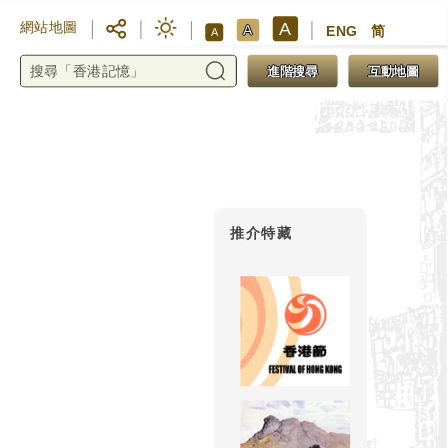
A
網站地圖
A
ENG
简
A
進階搜尋
互動地圖
推介特藏