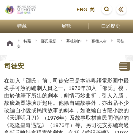
ENG
简
特藏
展覽
口述歷史
特藏
邵氏電影
幕後制作
幕後人材
司徒
安
司徒安
在加入「邵氏」前，司徒安已是本港粵語電影圈中最
炙手可熱的編劇人員之一。1976年加入「邵氏」後，
由於他筆下所出的劇本，劇情巧妙曲折，引人入勝，
故廣為眾導演所起用。他除自編故事外，亦出品不少
改編自小說或民間故事的劇本，如改編自古龍小說的
《天涯明月刀》（1976年）及故事取材自民間傳說的
《乾隆皇奇遇記》（1976年）等。另司徒安亦編寫過
多部反映社會現實的劇本，包括《成記茶樓》（1974