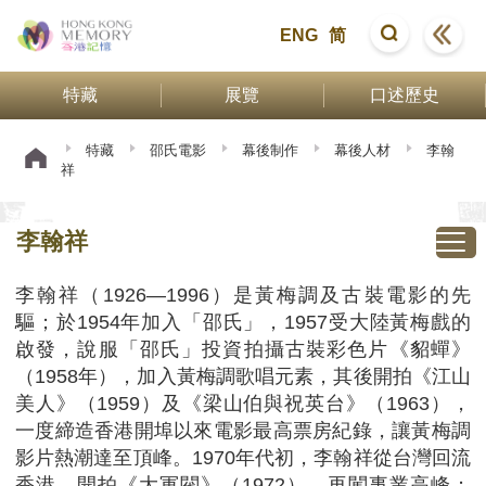
ENG
简
特藏
展覽
口述歷史
特藏
邵氏電影
幕後制作
幕後人材
李翰
祥
李翰祥
李翰祥（1926—1996）是黃梅調及古裝電影的先
驅；於1954年加入「邵氏」，1957受大陸黃梅戲的
啟發，說服「邵氏」投資拍攝古裝彩色片《貂蟬》
（1958年），加入黃梅調歌唱元素，其後開拍《江山
美人》（1959）及《梁山伯與祝英台》（1963），
一度締造香港開埠以來電影最高票房紀錄，讓黃梅調
影片熱潮達至頂峰。1970年代初，李翰祥從台灣回流
香港，開拍《大軍閥》（1972），再闖事業高峰；