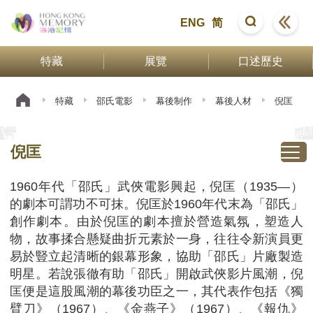
ENG
简
特藏
展覽
口述歷史
特藏
邵氏電影
幕後制作
幕後人材
倪匡
倪匡
1960年代「邵氏」武俠電影興起，倪匡（1935—）
的劇本可謂功不可抹。倪匡於1960年代末為「邵氏」
創作劇本。由於倪匡的劇本擅於營造氣氛，塑造人
物，故事揉合懸疑曲折元素於一身，往往令新演員更
易於豎立起清晰的銀幕形象，協助「邵氏」片廠製造
明星。若說張徹有助「邵氏」開啟武俠影片風潮，倪
匡便是這股風潮的幕後功臣之一，其代表作包括《獨
臂刀》（1967）、《金燕子》（1967）、《報仇》