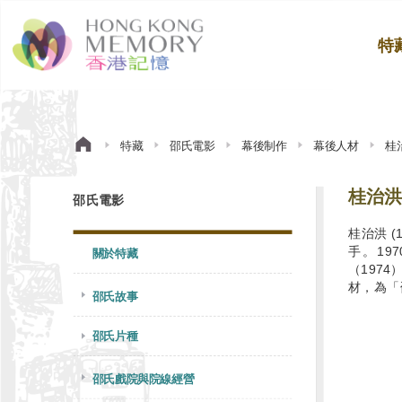
特
特藏
邵氏電影
幕後制作
幕後人材
桂
桂治洪
邵氏電影
桂治洪 
手。19
關於特藏
（197
材，為「
邵氏故事
邵氏片種
邵氏戲院與院線經營