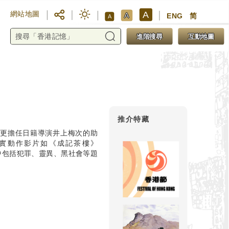
A
網站地圖
A
ENG
简
A
進階搜尋
互動地圖
推介特藏
港後更擔任日籍導演井上梅次的助
寫實動作影片如《成記茶樓》
當中包括犯罪、靈異、黑社會等題