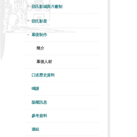
邵氏影城與片廠制
邵氏影星
幕後制作
簡介
幕後人材
口述歷史資料
鳴謝
版權訊息
參考資料
連結