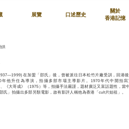
關於
藏
展覽
口述歷史
香港記憶
治洪
(1937—1999) 在加盟「邵氏」後，曾被派往日本松竹片廠受訓，回
70年他升任為導演，拍攝多部市場主導影片。1970年代中開拍
4）、《大哥成》（1975）等，拍攝手法嚴謹，題材廣泛又富話題性，
邵氏」拍攝出多部另類電影，故有影評人稱他為香港「cult片始祖」。