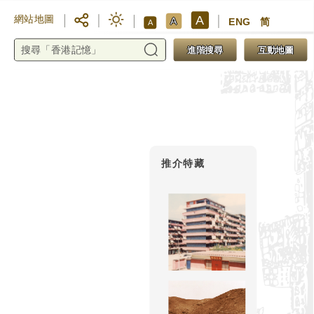
A
網站地圖
A
ENG
简
A
進階搜尋
互動地圖
推介特藏