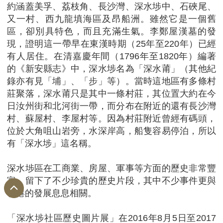
約涵蓋美孚、荔枝角、長沙灣、深水埗中、石硤尾、
又一村、西九龍填海區及昂船洲。雖然它是一個舊
區，卻別具特色，而且充滿生氣。李鄭屋漢墓的發
現，證明這一帶早在東漢時期（25年至220年）已經
有人居住。在清嘉慶年間（1796年至1820年）編著
的《新安縣志》中，深水埗名為「深水莆」（其他紀
錄亦有見「埔」、「步」等）。當時這地區有多條村
莊聚落，深水莆只是其中一條村莊，其位置大約在今
日汝州街和北河街一帶，而分布在附近的還有長沙灣
村、蘇屋村、李屋村等。因為村莊附近曾經有碼頭，
位於大角咀山岩旁，水深岸高，船隻容易停泊，所以
有「深水埗」這名稱。
深水埗區在工商業、房屋、軍事等方面的歷史非常豐
富，留下了不少珍貴的歷史片段，其中不少事件更與
香港的發展息息相關。
「深水埗社區歷史圖片展」在2016年8月5日至2017