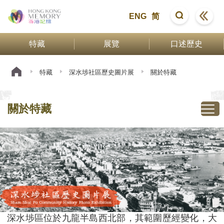
ENG
简
特藏
展覽
口述歷史
特藏
深水埗社區歷史圖片展
關於特藏
關於特藏
深水埗區位於九龍半島西北部，其範圍歷經變化，大