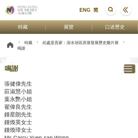
ENG
简
特藏
展覽
口述歷史
特藏
此處是吾家：深水埗區房屋發展歷史圖片展
鳴謝
鳴謝
張健偉先生
莊淑慧小姐
葉永艷小姐
翟偉良先生
鍾星朗先生
鍾煥英女士
鍾煥璋女士
Ms Carcy Yuen-san Wong