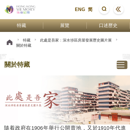
ENG
简
特藏
展覽
口述歷史
特藏
此處是吾家：深水埗區房屋發展歷史圖片展
關於特藏
關於特藏
隨着政府在1906年舉行公開賣地，又於1910年代進