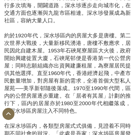
行多次填海，開闢道路，深水埗逐步走向城市化，在
交通方面也逐漸與九龍市區相連。深水埗發展成為新
社區，容納大量人口。
約於1920年代，深水埗區内的房屋大多是唐樓。第二
次世界大戰後，大量新移民湧港，唐樓不敷應求，居
民因此自建木屋。1953年石硤尾寮屋區大火後，政府
開始興建徙置大廈，石硤尾邨便是香港第一代公營房
屋；同時志願組織亦出資興建廉租屋，為寮屋居民提
供其他選擇。直至1960年代，香港經濟起飛，中產市
民數量增加，對房屋有新的需求，全港首個大型私人
屋苑──美孚新邨隨後落成。1970至1990年代間，區
内的公營房屋逐步重建。在「居者有其屋」計劃的推
行下，區内的居屋亦於1980至2000年代相繼落成，
為深水埗區房屋注入不同特色。
在深水埗區内，各類型房屋式式俱備，見證着不同時
期不同社會的狀況。「此處是吾家：深水埗區房屋發