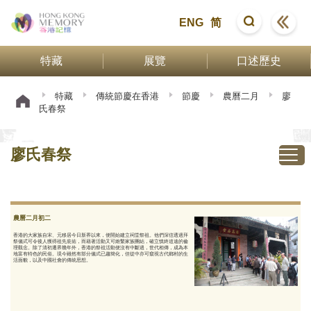
ENG
简
特藏
展覽
口述歷史
特藏
傳統節慶在香港
節慶
農曆二月
廖
氏春祭
廖氏春祭