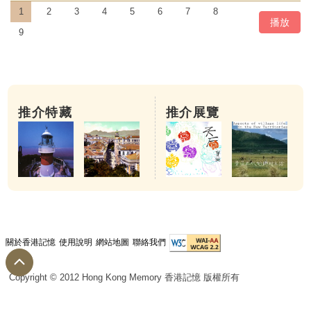
1
2
3
4
5
6
7
8
播放
9
推介特藏
推介展覽
關於香港記憶
使用說明
網站地圖
聯絡我們
農曆二月初二
Copyright © 2012 Hong Kong Memory 香港記憶 版權所有