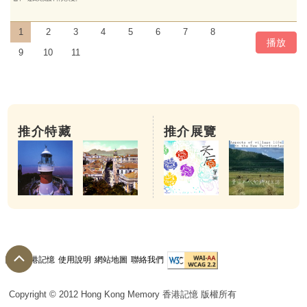
1
2
3
4
5
6
7
8
播放
9
10
11
推介特藏
推介展覽
關於香港記憶
使用說明
網站地圖
聯絡我們
農曆二月二十五日
Copyright © 2012 Hong Kong Memory 香港記憶 版權所有