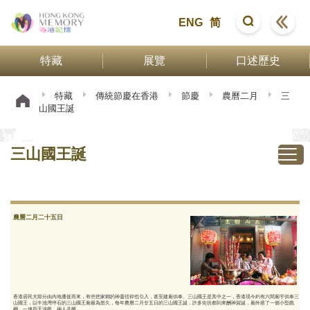
ENG
简
特藏
展覽
口述歷史
特藏
傳統節慶在香港
節慶
農曆二月
三
山國王誕
三山國王誕