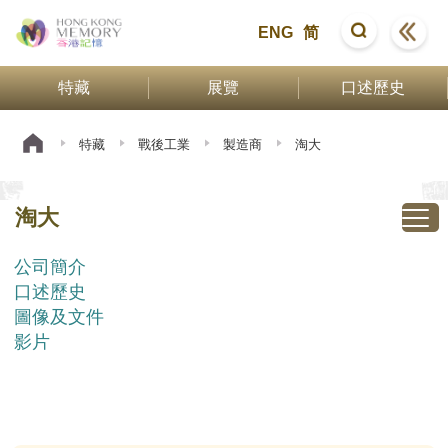
ENG
简
特藏
展覽
口述歷史
特藏
戰後工業
製造商
淘大
淘大
公司簡介
口述歷史
圖像及文件
影片