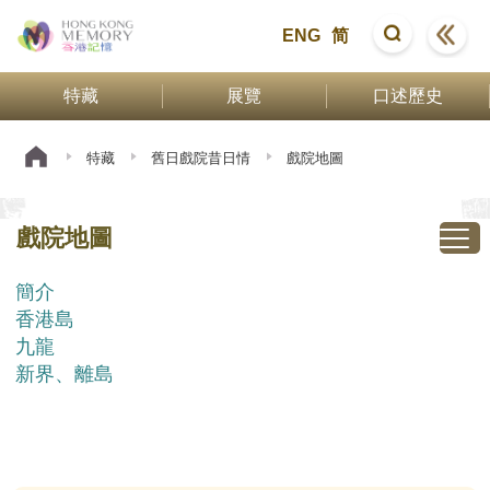
ENG
简
特藏
展覽
口述歷史
特藏
舊日戲院昔日情
戲院地圖
戲院地圖
簡介
香港島
九龍
新界、離島