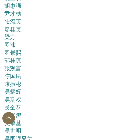
胡惠强
尹才榜
陆流英
廖桂英
梁方
罗沛
罗景熙
郭桂琼
张观富
陈国民
陳振彬
吴耀辉
吴瑞权
吴全恭
吴展鸿
吴肇基
吴世明
吴国强兄弟