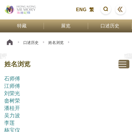
ENG
繁
特藏
展览
口述历史
口述历史
姓名浏览
姓名浏览
石师傅
江师傅
刘荣光
畲树荣
潘桂开
吴力波
李莲
杨宝仪